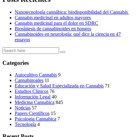
Nanotecnología cannábica: biodisponibilidad del Cannabis
Cannabis medicinal en adultos mayores
Cannabis medicinal para el dolor en SDRC
Biosíntesis de cannabinoides en hongos
Cannabinoides en neurología: qué dice la ciencia en 47
ensayos
Categories
Autocultivo Cannabis
9
Cannabinoides
11
Educación y Salud Especializada en Cannabis
71
Estudios Clinicos
76
Información Legal
40
Medicina Cannabica
845
Noticias
57
Papers Científicos
15
Psicologia Cannabica
7
Tecnología
4
Recent Posts