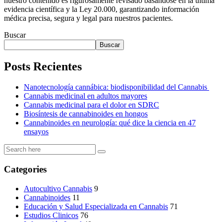
nuestro contenido es rigurosamente revisado basándose en la última
evidencia científica y la Ley 20.000, garantizando información
médica precisa, segura y legal para nuestros pacientes.
Buscar
Buscar
Posts Recientes
Nanotecnología cannábica: biodisponibilidad del Cannabis
Cannabis medicinal en adultos mayores
Cannabis medicinal para el dolor en SDRC
Biosíntesis de cannabinoides en hongos
Cannabinoides en neurología: qué dice la ciencia en 47
ensayos
Categories
Autocultivo Cannabis
9
Cannabinoides
11
Educación y Salud Especializada en Cannabis
71
Estudios Clinicos
76