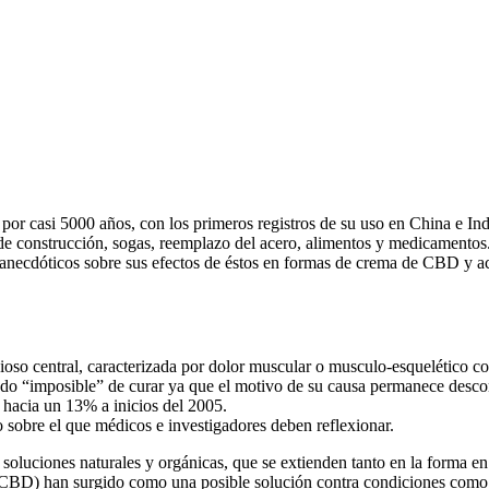
s por casi 5000 años, con los primeros registros de su uso en China e In
de construcción, sogas, reemplazo del acero, alimentos y medicamentos. 
 anecdóticos sobre sus efectos de éstos en formas de crema de CBD y ac
so central, caracterizada por dolor muscular o musculo-esquelético con 
erado “imposible” de curar ya que el motivo de su causa permanece desco
hacia un 13% a inicios del 2005.
 sobre el que médicos e investigadores deben reflexionar.
 de soluciones naturales y orgánicas, que se extienden tanto en la form
l (CBD) han surgido como una posible solución contra condiciones como