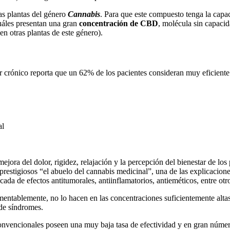
s plantas del género
Cannabis
. Para que este compuesto tenga la capac
cuáles presentan una gran
concentración de CBD
, molécula sin capaci
en otras plantas de este género).
crónico reporta que un 62% de los pacientes consideran muy eficiente 
al
ejora del dolor, rigidez, relajación y la percepción del bienestar de l
prestigiosos “el abuelo del cannabis medicinal”, una de las explicacion
da de efectos antitumorales, antiinflamatorios, antieméticos, entre otr
mentablemente, no lo hacen en las concentraciones suficientemente alta
 de síndromes.
convencionales poseen una muy baja tasa de efectividad y en gran númer