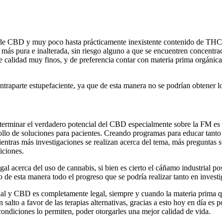
 de CBD y muy poco hasta prácticamente inexistente contenido de THC, la
 más pura e inalterada, sin riesgo alguno a que se encuentren concent
e calidad muy finos, y de preferencia contar con materia prima orgánica 
ntraparte estupefaciente, ya que de esta manera no se podrían obtener 
eterminar el verdadero potencial del CBD especialmente sobre la FM es
ollo de soluciones para pacientes. Creando programas para educar tanto a
entras más investigaciones se realizan acerca del tema, más preguntas su
iciones.
egal acerca del uso de cannabis, si bien es cierto el cáñamo industrial
de esta manera todo el progreso que se podría realizar tanto en investi
l y CBD es completamente legal, siempre y cuando la materia prima que
alto a favor de las terapias alternativas, gracias a esto hoy en día es
 condiciones lo permiten, poder otorgarles una mejor calidad de vida.