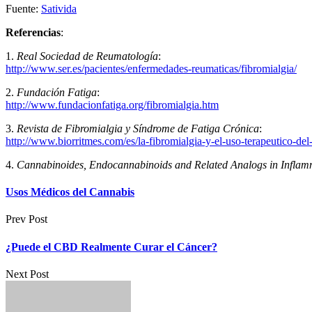
Fuente:
Sativida
Referencias
:
1.
Real Sociedad de Reumatología
:
http://www.ser.es/pacientes/enfermedades-reumaticas/fibromialgia/
2.
Fundación Fatiga
:
http://www.fundacionfatiga.org/fibromialgia.htm
3.
Revista de Fibromialgia y Síndrome de Fatiga Crónica
:
http://www.biorritmes.com/es/la-fibromialgia-y-el-uso-terapeutico-del
4.
Cannabinoides, Endocannabinoids and Related Analogs in Inflam
Usos Médicos del Cannabis
Prev Post
¿Puede el CBD Realmente Curar el Cáncer?
Next Post