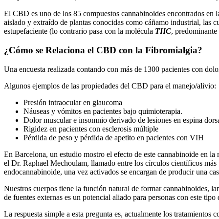
El CBD es uno de los 85 compuestos cannabinoides encontrados en la
aislado y extraído de plantas conocidas como cáñamo industrial, las 
estupefaciente (lo contrario pasa con la molécula
THC
, predominante 
¿Cómo se Relaciona el CBD con la Fibromialgia?
Una encuesta realizada contando con más de 1300 pacientes con dolor 
Algunos ejemplos de las propiedades del CBD para el manejo/alivio:
Presión intraocular en glaucoma
Náuseas y vómitos en pacientes bajo quimioterapia.
Dolor muscular e insomnio derivado de lesiones en espina dors
Rigidez en pacientes con esclerosis múltiple
Pérdida de peso y pérdida de apetito en pacientes con VIH
En Barcelona, un estudio mostro el efecto de este cannabinoide en la m
el Dr. Raphael Mechoulam, llamado entre los círculos científicos más 
endocannabinoide, una vez activados se encargan de producir una casca
Nuestros cuerpos tiene la función natural de formar cannabinoides, la
de fuentes externas es un potencial aliado para personas con este tipo
La respuesta simple a esta pregunta es, actualmente los tratamientos 