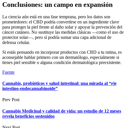
Conclusiones: un campo en expansión
La ciencia aún está en una fase temprana, pero los datos son
prometedores: el CBD podría convertirse en un ingrediente clave
para proteger la piel frente al daño solar y apoyar la prevención del
cáncer cutáneo. No sustituye las medidas clásicas —como el uso de
protector solar—, pero sí podría sumar una capa adicional de
defensa celular.
Si estás pensando en incorporar productos con CBD a tu rutina, es
aconsejable hablar primero con un dermatólogo, especialmente si
tienes piel sensible o alguna condición dermatológica preexistente.
Fuente
Cannabis, probióticos y salud intestinal: una mirada al “eje
intestino-endocannabinoide”
Prev Post
Cannabis Medicinal y calidad de vida: un estudio de 12 meses
revela beneficios sostenidos
Next Post