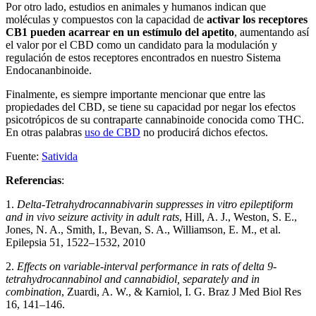
Por otro lado, estudios en animales y humanos indican que
moléculas y compuestos con la capacidad de
activar los receptores
CB1 pueden acarrear en un estímulo del apetito
, aumentando así
el valor por el CBD como un candidato para la modulación y
regulación de estos receptores encontrados en nuestro Sistema
Endocananbinoide.
Finalmente, es siempre importante mencionar que entre las
propiedades del CBD, se tiene su capacidad por negar los efectos
psicotrópicos de su contraparte cannabinoide conocida como THC.
En otras palabras
uso de CBD
no producirá dichos efectos.
Fuente:
Sativida
Referencias
:
1.
Delta-Tetrahydrocannabivarin suppresses in vitro epileptiform
and in vivo seizure activity in adult rats
, Hill, A. J., Weston, S. E.,
Jones, N. A., Smith, I., Bevan, S. A., Williamson, E. M., et al.
Epilepsia 51, 1522–1532, 2010
2.
Effects on variable-interval performance in rats of delta 9-
tetrahydrocannabinol and cannabidiol, separately and in
combination
, Zuardi, A. W., & Karniol, I. G. Braz J Med Biol Res
16, 141–146.