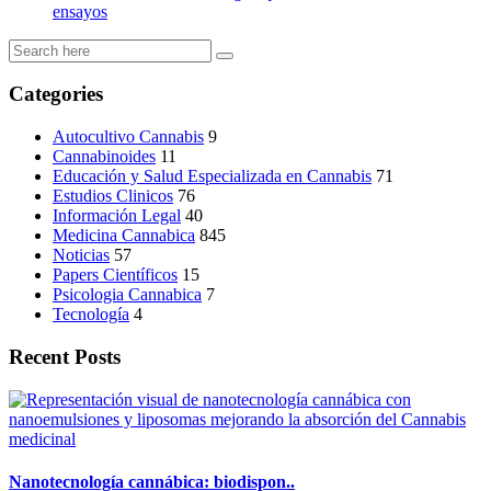
ensayos
Categories
Autocultivo Cannabis
9
Cannabinoides
11
Educación y Salud Especializada en Cannabis
71
Estudios Clinicos
76
Información Legal
40
Medicina Cannabica
845
Noticias
57
Papers Científicos
15
Psicologia Cannabica
7
Tecnología
4
Recent Posts
Nanotecnología cannábica: biodispon..