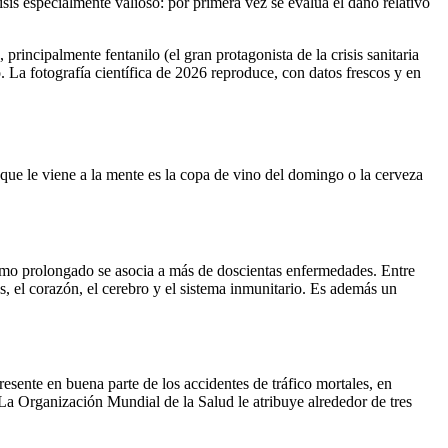
is especialmente valioso: por primera vez se evalúa el daño relativo
principalmente fentanilo (el gran protagonista de la crisis sanitaria
La fotografía científica de 2026 reproduce, con datos frescos y en
 que le viene a la mente es la copa de vino del domingo o la cerveza
sumo prolongado se asocia a más de doscientas enfermedades. Entre
s, el corazón, el cerebro y el sistema inmunitario. Es además un
esente en buena parte de los accidentes de tráfico mortales, en
La Organización Mundial de la Salud le atribuye alrededor de tres