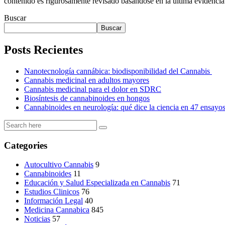
contenido es rigurosamente revisado basándose en la última evidencia 
Buscar
Buscar
Posts Recientes
Nanotecnología cannábica: biodisponibilidad del Cannabis
Cannabis medicinal en adultos mayores
Cannabis medicinal para el dolor en SDRC
Biosíntesis de cannabinoides en hongos
Cannabinoides en neurología: qué dice la ciencia en 47 ensayo
Categories
Autocultivo Cannabis
9
Cannabinoides
11
Educación y Salud Especializada en Cannabis
71
Estudios Clinicos
76
Información Legal
40
Medicina Cannabica
845
Noticias
57