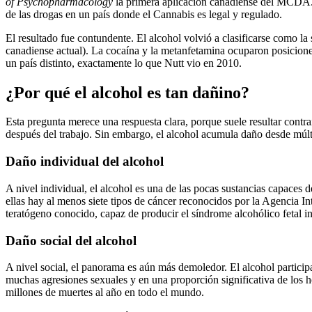
of Psychopharmacology
la primera aplicación canadiense del MCDA. C
de las drogas en un país donde el Cannabis es legal y regulado.
El resultado fue contundente. El alcohol volvió a clasificarse como la s
canadiense actual). La cocaína y la metanfetamina ocuparon posicione
un país distinto, exactamente lo que Nutt vio en 2010.
¿Por qué el alcohol es tan dañino?
Esta pregunta merece una respuesta clara, porque suele resultar contr
después del trabajo. Sin embargo, el alcohol acumula daño desde múlti
Daño individual del alcohol
A nivel individual, el alcohol es una de las pocas sustancias capace
ellas hay al menos siete tipos de cáncer reconocidos por la Agencia In
teratógeno conocido, capaz de producir el síndrome alcohólico fetal
Daño social del alcohol
A nivel social, el panorama es aún más demoledor. El alcohol participa
muchas agresiones sexuales y en una proporción significativa de los h
millones de muertes al año en todo el mundo.