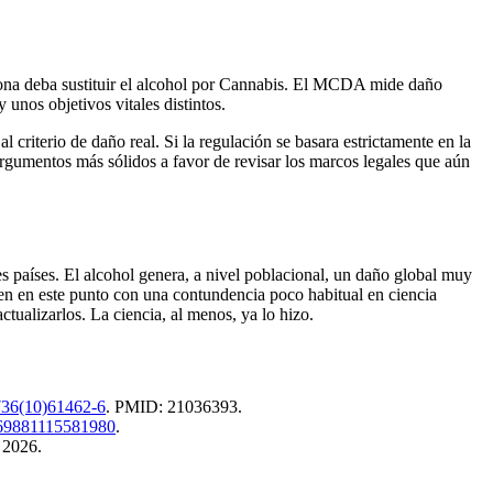
sona deba sustituir el alcohol por Cannabis. El MCDA mide daño
 unos objetivos vitales distintos.
 criterio de daño real. Si la regulación se basara estrictamente en la
argumentos más sólidos a favor de revisar los marcos legales que aún
les países. El alcohol genera, a nivel poblacional, un daño global muy
den en este punto con una contundencia poco habitual en ciencia
ualizarlos. La ciencia, al menos, ya lo hizo.
736(10)61462-6
. PMID: 21036393.
69881115581980
.
 2026.