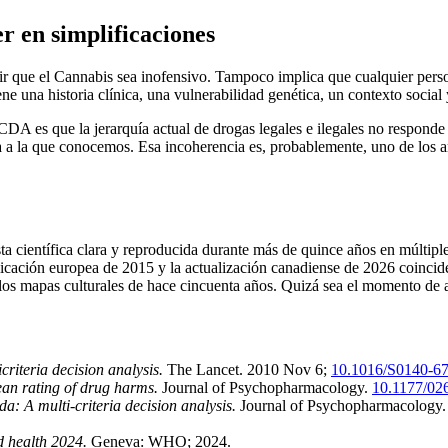
r en simplificaciones
cir que el Cannabis sea inofensivo. Tampoco implica que cualquier per
 una historia clínica, una vulnerabilidad genética, un contexto social y
A es que la jerarquía actual de drogas legales e ilegales no responde al
inta a la que conocemos. Esa incoherencia es, probablemente, uno de los 
esta científica clara y reproducida durante más de quince años en múltip
plicación europea de 2015 y la actualización canadiense de 2026 coinci
os mapas culturales de hace cincuenta años. Quizá sea el momento de act
riteria decision analysis.
The Lancet. 2010 Nov 6;
10.1016/S0140-6
an rating of drug harms.
Journal of Psychopharmacology.
10.1177/02
: A multi-criteria decision analysis.
Journal of Psychopharmacology.
d health 2024.
Geneva: WHO; 2024.