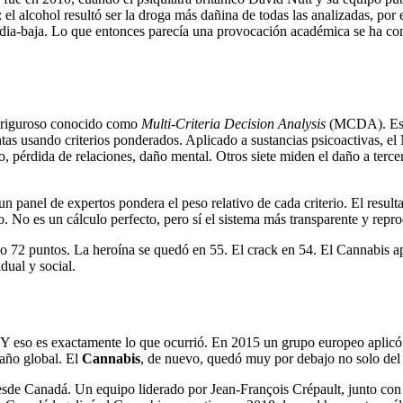
el alcohol resultó ser la droga más dañina de todas las analizadas, por 
dia-baja. Lo que entonces parecía una provocación académica se ha conv
co riguroso conocido como
Multi-Criteria Decision Analysis
(MCDA). Esta 
ntas usando criterios ponderados. Aplicado a sustancias psicoactivas, 
 pérdida de relaciones, daño mental. Otros siete miden el daño a terceros
n panel de expertos pondera el peso relativo de cada criterio. El resu
. No es un cálculo perfecto, pero sí el sistema más transparente y repro
 72 puntos. La heroína se quedó en 55. El crack en 54. El Cannabis apa
dual y social.
e. Y eso es exactamente lo que ocurrió. En 2015 un grupo europeo aplic
daño global. El
Cannabis
, de nuevo, quedó muy por debajo no solo del 
sde Canadá. Un equipo liderado por Jean-François Crépault, junto con R