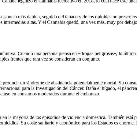
anadá legalizó el Cannabis recreativo en 2018, lo cual hace este anális
ustancia más dañina, seguida del tabaco y de los opioides no prescritos, 
s intermedias-altas. Y el Cannabis quedó, una vez más, muy por debajo. 
aintuitiva. Cuando una persona piensa en «drogas peligrosas», lo último
ples frentes que rara vez se consideran en conjunto.
s de producir un síndrome de abstinencia potencialmente mortal. Su con
ternacional para la Investigación del Cáncer. Daña el hígado, el páncrea
 incluso en consumos moderados durante el embarazo.
 en la mayoría de los episodios de violencia doméstica. También está pr
omicidios. Su coste sanitario y económico para los Estados es enorme. 