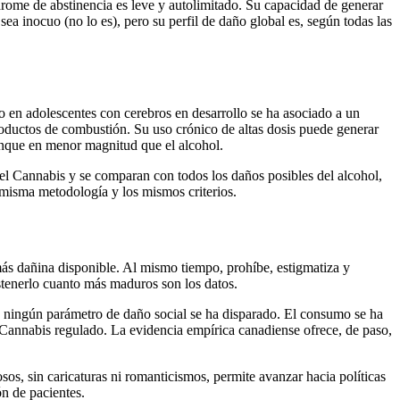
drome de abstinencia es leve y autolimitado. Su capacidad de generar
ea inocuo (no lo es), pero su perfil de daño global es, según todas las
o en adolescentes con cerebros en desarrollo se ha asociado a un
roductos de combustión. Su uso crónico de altas dosis puede generar
unque en menor magnitud que el alcohol.
l Cannabis y se comparan con todos los daños posibles del alcohol,
 misma metodología y los mismos criterios.
a más dañina disponible. Al mismo tiempo, prohíbe, estigmatiza y
ostenerlo cuanto más maduros son los datos.
o, ningún parámetro de daño social se ha disparado. El consumo se ha
l Cannabis regulado. La evidencia empírica canadiense ofrece, de paso,
sos, sin caricaturas ni romanticismos, permite avanzar hacia políticas
n de pacientes.