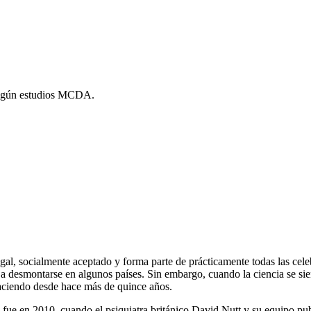
gal, socialmente aceptado y forma parte de prácticamente todas las cel
 desmontarse en algunos países. Sin embargo, cuando la ciencia se sien
haciendo desde hace más de quince años.
fue en 2010, cuando el psiquiatra británico David Nutt y su equipo pu