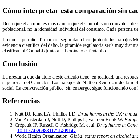
Cómo interpretar esta comparación sin cae
Decir que el alcohol es más dañino que el Cannabis no equivale a de
poblacional, no la idoneidad individual del consumo. Cada persona tiene
Lo que sí permite afirmar con seguridad el conjunto de los trabajos MCD
evidencia científica del daño, la pirámide regulatoria sería muy dist
clasifican al Cannabis junto a la heroína o el fentanilo.
Conclusión
La pregunta que da título a este artículo tiene, en realidad, una respu
superior al del Cannabis. Los trabajos de Nutt en Reino Unido, la re
social. La conversación pública, sin embargo, sigue funcionando con l
Referencias
Nutt DJ, King LA, Phillips LD.
Drug harms in the UK: a multic
Van Amsterdam J, Nutt D, Phillips L, van den Brink W.
Europe
Crépault JF, Russell C, Asbridge M, et al.
Drug harms in Canada
:
10.1177/02698811251409147
.
World Health Organization.
Global status report on alcohol an