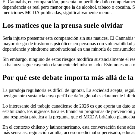
El Cannabis, en comparación, presenta un perfil de daño completamente
dependencia es real pero menor que la de alcohol, tabaco o cocaína. Su
mediciones MCDA publicadas, significativamente menor.
Los matices que la prensa suele olvidar
Sería injusto presentar esta comparación sin sus matices. El Cannabis
mayor riesgo de trastornos psicóticos en personas con vulnerabilidad 
dependencia y síndrome amotivacional en una minoría de consumidores
Sin embargo, ninguno de estos riesgos modifica sustancialmente el r
la balanza sigue cayendo claramente del mismo lado. Esto no es una op
Por qué este debate importa más allá de la
La paradoja regulatoria es difícil de ignorar. La sociedad acepta, regu
persigue otra sustancia cuyo perfil de daño global es claramente infer
Lo interesante del trabajo canadiense de 2026 es que aporta un dato a
estabilizado, los ingresos fiscales financian programas de prevención
una respuesta práctica a la pregunta que el MCDA británico planteaba 
En el contexto chileno y latinoamericano, esta conversación tiene adem
más sensatas: regulación adulta, acceso medicinal supervisado, educa