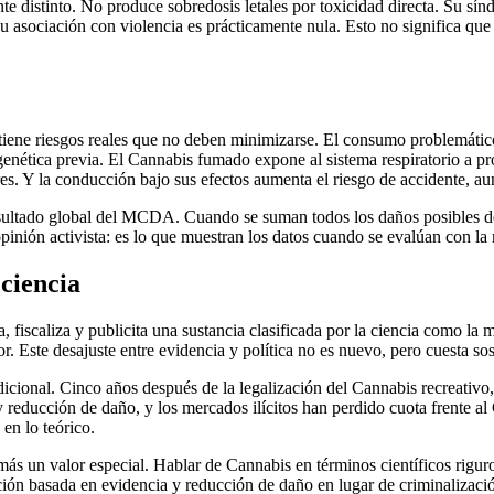
 distinto. No produce sobredosis letales por toxicidad directa. Su sín
 asociación con violencia es prácticamente nula. Esto no significa que s
 tiene riesgos reales que no deben minimizarse. El consumo problemátic
genética previa. El Cannabis fumado expone al sistema respiratorio a p
. Y la conducción bajo sus efectos aumenta el riesgo de accidente, a
esultado global del MCDA. Cuando se suman todos los daños posibles de
inión activista: es lo que muestran los datos cuando se evalúan con la
 ciencia
la, fiscaliza y publicita una sustancia clasificada por la ciencia como l
ior. Este desajuste entre evidencia y política no es nuevo, pero cuesta s
dicional. Cinco años después de la legalización del Cannabis recreativ
 y reducción de daño, y los mercados ilícitos han perdido cuota frente a
en lo teórico.
ás un valor especial. Hablar de Cannabis en términos científicos riguro
ción basada en evidencia y reducción de daño en lugar de criminalizació