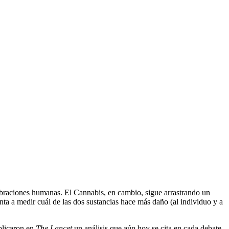
ebraciones humanas. El Cannabis, en cambio, sigue arrastrando un
ta a medir cuál de las dos sustancias hace más daño (al individuo y a
blicaron en
The Lancet
un análisis que aún hoy se cita en cada debate