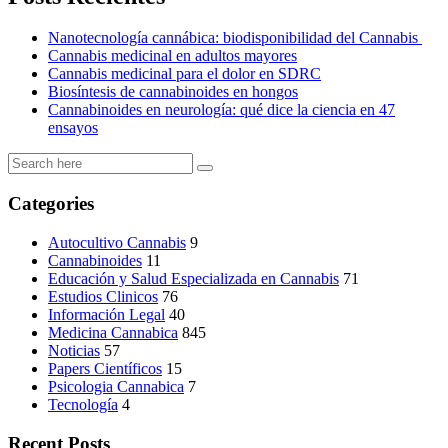
Nanotecnología cannábica: biodisponibilidad del Cannabis
Cannabis medicinal en adultos mayores
Cannabis medicinal para el dolor en SDRC
Biosíntesis de cannabinoides en hongos
Cannabinoides en neurología: qué dice la ciencia en 47
ensayos
Categories
Autocultivo Cannabis
9
Cannabinoides
11
Educación y Salud Especializada en Cannabis
71
Estudios Clinicos
76
Información Legal
40
Medicina Cannabica
845
Noticias
57
Papers Científicos
15
Psicologia Cannabica
7
Tecnología
4
Recent Posts