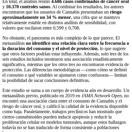
En total, el análisis reunió
4.686 casos confirmados de cáncer oral
y
10.370 controles sanos
. Al combinar los resultados, los autores
encontraron que los usuarios de Cannabis presentaban un
riesgo
aproximadamente un 34 % menor
, una cifra que se mantuvo
relativamente estable en distintos análisis de sensibilidad, con
valores que oscilaron entre 0,599 y 0,708.
No obstante, el panorama es más complejo de lo que parece. El
metaanálisis
no identificó una relación clara entre la frecuencia o
la duración del consumo y el nivel de protección
, lo que sugiere
que otros factores podrían estar influyendo. Además, solo tres de los
seis estudios incluidos mostraron una asociación estadísticamente
significativa, mientras que los otros tres no encontraron evidencia de
protección. Las diferencias metodológicas —como cómo se definió
el consumo o qué variables se ajustaron como confusoras— limitan
la posibilidad de sacar conclusiones definitivas.
Este estudio se suma a un cuerpo de evidencia aún en desarrollo. Un
metaanálisis previo, publicado en 2019 en
JAMA Network Open
, no
encontró una asociación clara entre el consumo de Cannabis y el
riesgo de cáncer oral, y calificó la calidad de la evidencia disponible
como baja. Paralelamente, trabajos preclínicos han mostrado que
ciertos cannabinoides pueden inducir apoptosis y reducir la
proliferación celular en modelos tumorales, aunque estos hallazgos
todavía no se han traducido de forma consistente a poblaciones