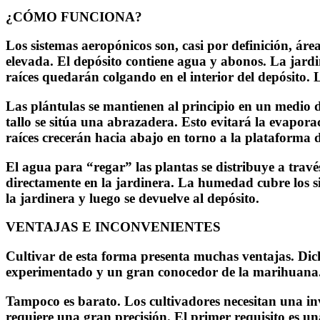
¿CÓMO FUNCIONA?
Los sistemas aeropónicos son, casi por definición, áre
elevada. El depósito contiene agua y abonos. La jardi
raíces quedarán colgando en el interior del depósito.
Las plántulas se mantienen al principio en un medio 
tallo se sitúa una abrazadera. Esto evitará la evapor
raíces crecerán hacia abajo en torno a la plataforma de
El agua para “regar” las plantas se distribuye a trav
directamente en la jardinera. La humedad cubre los si
la jardinera y luego se devuelve al depósito.
VENTAJAS E INCONVENIENTES
Cultivar de esta forma presenta muchas ventajas. Dich
experimentado y un gran conocedor de la marihuana
Tampoco es barato. Los cultivadores necesitan una in
requiere una gran precisión. El primer requisito es un